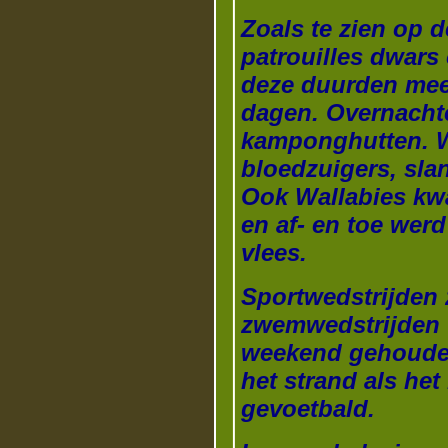
Zoals te zien op 
patrouilles dwars 
deze duurden mee
dagen.
Overnacht
kamponghutten. W
bloedzuigers, sla
Ook Wallabies kw
en af- en toe wer
vlees.
Sportwedstrijden 
zwemwedstrijden 
weekend gehouden
het strand als he
gevoetbald.