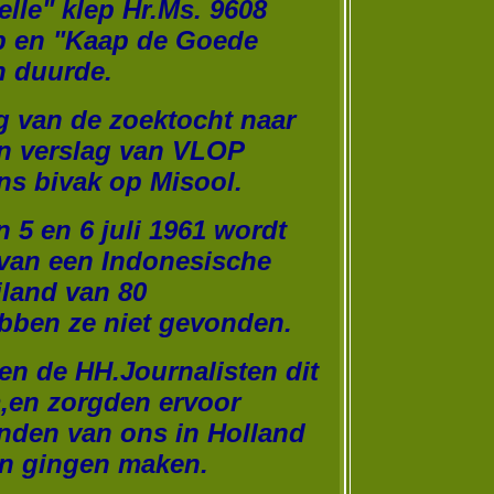
lle" klep Hr.Ms. 96
08
p en "Kaap de Goede
n duurde.
ag van de zoektocht naar
en verslag van VLOP
ns bivak op Misool.
n 5 en 6 juli 1961 wordt
van een Indonesische
eiland van 80
hebben ze niet gevonden.
en de HH.Journalisten dit
,en zorgden ervoor
ienden van ons in Holland
en gingen maken.