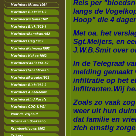
Reis per "bloedsne
langs de Vogelko
Hoop" die 4 dage
Met oa. het versl
Sgt.Meijers, en e
J.W.B.Smit over o
In de Telegraaf va
melding gemaakt 
infiltratie op het 
infiltranten.Wij 
Zoals zo vaak zog
weer uit hun duim
dat familie en vr
zich ernstig zorg