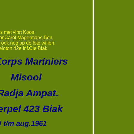
s met vlnr: Koos
ar,Carol Magermans,Ben
ook nog op de foto willen,
eloton 42e Inf.Cie Biak
ariniers
ool
Ampat.
423 Biak
 aug.1961