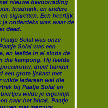
 met nieuwe bevoorrading
ier, frisdrank, en andere
en sigaretten. Een heerlijk
s je onderdeks was waar de
st deed.
 Paatje Solal was onze
 Paatje Solal was een
e, en leefde in al sinds de
n die kampong. Hij leefde
poeavrouw, dreef handel
 een grote ijskast met
r wilde iedereen wel die
ertrek bij Paatje Solal en
biertjes wilde je eigenlijk
en naar het bivak. Paatje
rauwen met mercury