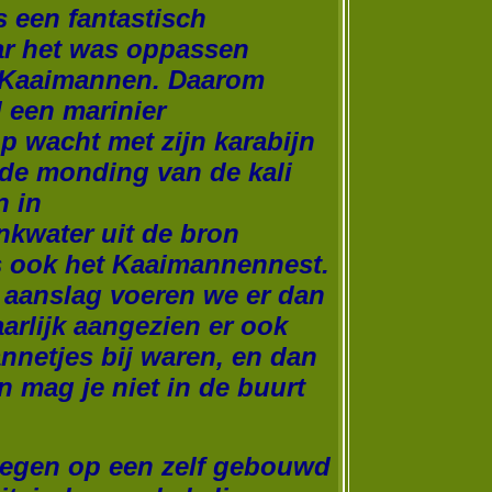
s een fantastisch
r het was oppassen
 Kaaimannen.
Daarom
d een marinier
 wacht met zijn karabijn
j de monding van de kali
n in
nkwater uit de bron
s ook het Kaaimannennest.
e aanslag voeren we er dan
arlijk aangezien er ook
netjes bij waren, en dan
n mag je niet in de buurt
legen op een zelf gebouwd