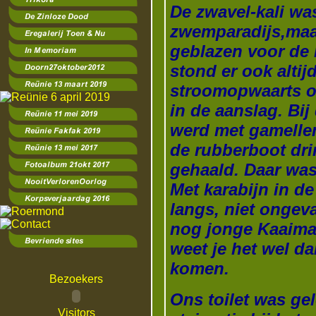
De zwavel-kali wa
zwemparadijs,maa
geblazen voor de
stond er ook altij
stroomopwaarts op
in de aanslag. Bi
werd met gamelle
de rubberboot dri
gehaald. Daar wa
Met karabijn in d
langs, niet ongeva
nog jonge Kaaiman
weet je het wel da
komen.
Bezoekers
Ons toilet was ge
Visitors