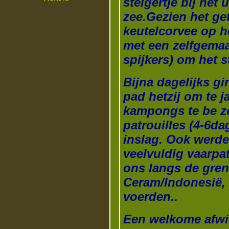
steigertje bij het 
zee.
Gezien het ge
keutelcorvee op h
met een zelfgemaa
spijkers) om het 
Bijna dagelijks gi
pad hetzij om te j
kampongs te be z
patrouilles
(4-6da
inslag. Ook werd
veelvuldig vaarpat
ons langs de gren
Ceram/Indonesië, e
voerden..
Een welkome afwi