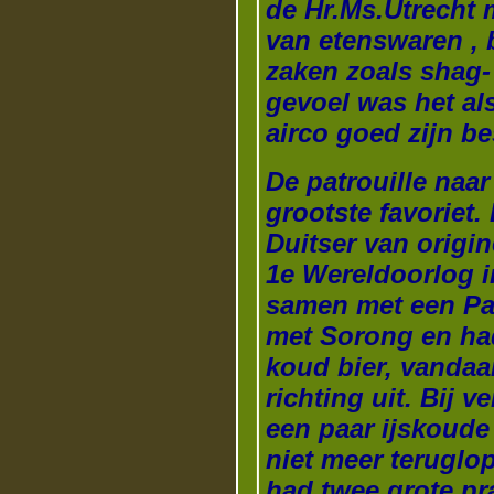
de Hr.Ms.Utrecht
van etenswaren , b
zaken zoals shag- 
gevoel was het al
airco goed zijn be
De patrouille naar
grootste favoriet.
Duitser van origin
1e Wereldoorlog i
samen met een Pa
met Sorong en had
koud bier, vandaa
richting uit. Bij v
een paar ijskoude 
niet meer teruglop
had twee grote p