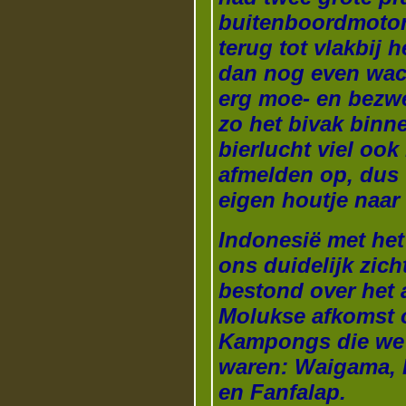
buitenboordmotor
terug tot vlakbij 
dan nog even wac
erg moe- en bezw
zo het bivak binn
bierlucht viel ook
afmelden op, dus 
eigen houtje naar
Indonesië met het
ons duidelijk zich
bestond over het
Molukse afkomst o
Kampongs die we 
waren: Waigama, F
en Fanfalap.