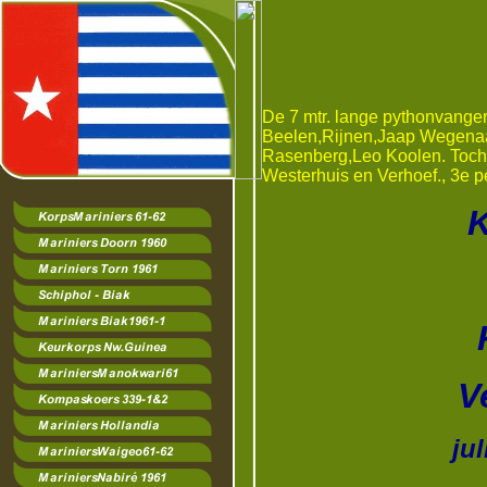
De 7 mtr. lange pythonvanger
Beelen,Rijnen,Jaap Wegena
Rasenberg,Leo Koolen. Toch 
Westerhuis en Verhoef., 3e p
Korps M
Mis
Radja 
Verpel 
juli t/m