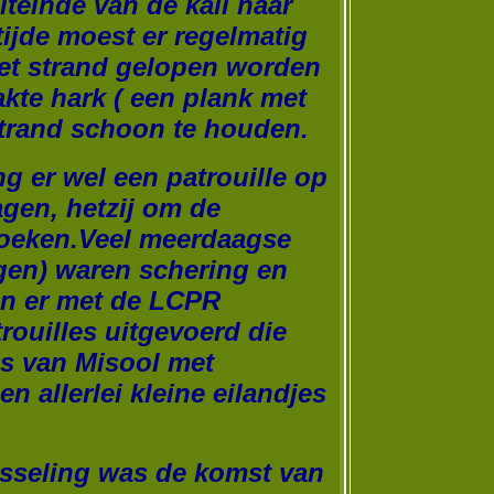
uiteinde van de kali naar
tijde moest er regelmatig
et strand gelopen worden
kte hark ( een plank met
strand schoon te houden.
ng er wel een patrouille op
agen, hetzij om de
oeken.Veel meerdaagse
gen) waren schering en
en er met de LCPR
rouilles uitgevoerd die
s van Misool met
n allerlei kleine eilandjes
sseling was de komst van